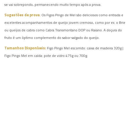
se vai sobrepondo, permanecendo muito tempo após a prova.
Sugestões de prova
: Os Figos Pingo de Mel são deliciosos como entrada e
excelentes acompanhamentos de queijo jovem cremoso, como por ex. o Brie
ou queijos de cabra como Cabra Transmontano DOP ou Raiano. A doçura do
fruto é um óptimo complemento do sabor salgado do queijo.
Tamanhos Disponíveis:
Figo Pingo Mel escorrido: caixa de madeira 320g |
Figo Pingo Mel em calda: pote de vidro 475g ou 700g.