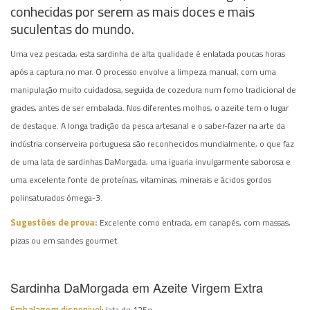
conhecidas por serem as mais doces e mais
suculentas do mundo.
Uma vez pescada, esta sardinha de alta qualidade é enlatada poucas horas
após a captura no mar. O processo envolve a limpeza manual, com uma
manipulação muito cuidadosa, seguida de cozedura num forno tradicional de
grades, antes de ser embalada. Nos diferentes molhos, o azeite tem o lugar
de destaque. A longa tradição da pesca artesanal e o saber-fazer na arte da
indústria conserveira portuguesa são reconhecidos mundialmente, o que faz
de uma lata de sardinhas DaMorgada, uma iguaria invulgarmente saborosa e
uma excelente fonte de proteínas, vitaminas, minerais e ácidos gordos
polinsaturados ómega-3.
Sugestões de prova:
Excelente como entrada, em canapés, com massas,
pizas ou em sandes gourmet.
Sardinha DaMorgada em Azeite Virgem Extra
Embalagem disponivel:
lata de 125g