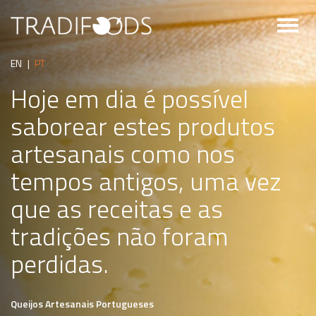
Toggl
naviga
EN
|
PT
Hoje em dia é possível
saborear estes produtos
artesanais como nos
tempos antigos, uma vez
que as receitas e as
tradições não foram
perdidas.
Queijos Artesanais Portugueses